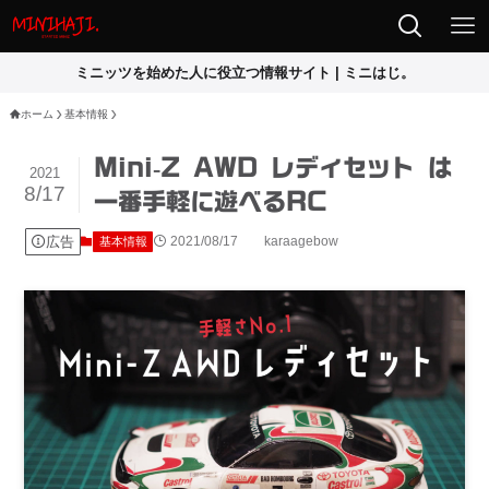
ミニッツを始めた人に役立つ情報サイト | ミニはじ。
ホーム
基本情報
Mini-Z AWD レディセット は
2021
8/17
一番手軽に遊べるRC
広告
2021/08/17
karaagebow
基本情報