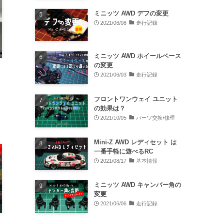
ミニッツ AWD デフの変更
2021/06/08
走行記録
ミニッツ AWD ホイールベース
の変更
2021/06/03
走行記録
フロントワンウェイ ユニット
の効果は？
2021/10/05
パーツ交換/修理
Mini-Z AWD レディセット は
一番手軽に遊べるRC
2021/08/17
基本情報
ミニッツ AWD キャンバー角の
変更
2021/06/06
走行記録