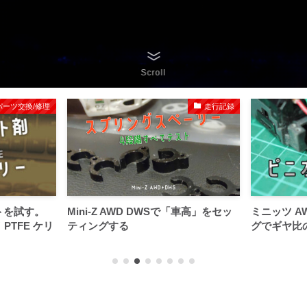
Scroll
パーツ交換/修理
走行記録
ートを試す。
Mini-Z AWD DWSで「車高」をセッ
ミニッツ A
 PTFE ケリ
ティングする
グでギヤ比