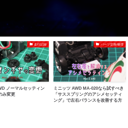
走行記録
パーツ交換/修理
WD ノーマルセッティン
ミニッツ AWD MA-020なら試すべき
のみ変更
「サススプリングのアシメセッティ
ング」で左右バランスを改善する方
法