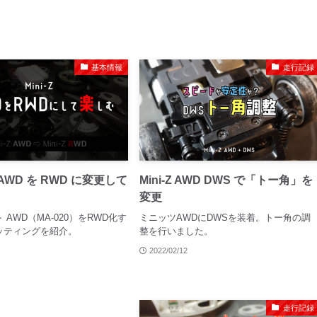
基本情報
走行記録
AWD を RWD に変更して
Mini-Z AWD DWS で「トー角」を
変更
 AWD（MA-020）をRWD化す
ミニッツAWDにDWSを装着。トー角の調
ッティングを紹介。
整を行いました。
2022/02/12
走行記録