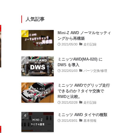
人気記事
Mini-Z AWD ノーマルセッティ
ングから再構築
2021/05/30
走行記録
ミニッツAWD(MA-020) に
DWS を導入
2022/01/03
パーツ交換/修理
ミニッツ AWDでグリップ走行
できるのか？タイヤ交換で
RWDと比較。
2021/02/28
走行記録
ミニッツ AWD タイヤの種類
2021/03/01
基本情報