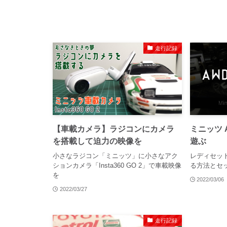
走行記録
【車載カメラ】ラジコンにカメラ
ミニッツ 
を搭載して迫力の映像を
遊ぶ
小さなラジコン「ミニッツ」に小さなアク
レディセット
ションカメラ「Insta360 GO 2」で車載映像
る方法とセ
を
2022/03/06
2022/03/27
走行記録