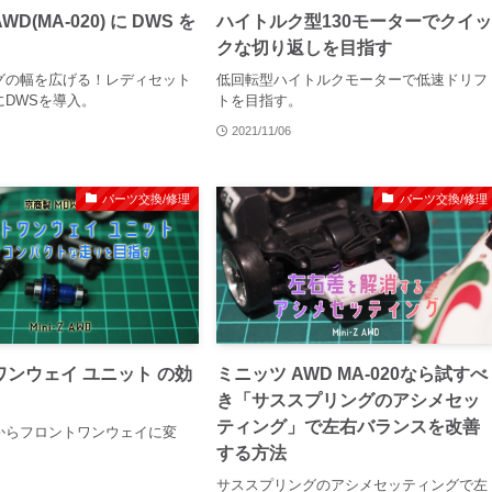
D(MA-020) に DWS を
ハイトルク型130モーターでクイ
クな切り返しを目指す
グの幅を広げる！レディセット
低回転型ハイトルクモーターで低速ドリフ
にDWSを導入。
トを目指す。
2021/11/06
パーツ交換/修理
パーツ交換/修理
ンウェイ ユニット の効
ミニッツ AWD MA-020なら試すべ
き「サススプリングのアシメセッ
ティング」で左右バランスを改善
からフロントワンウェイに変
する方法
サススプリングのアシメセッティングで左