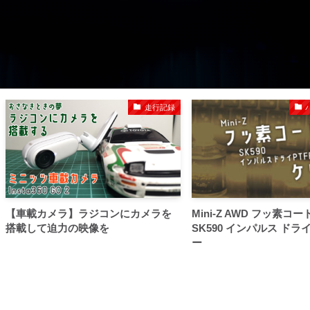
走行記録
【車載カメラ】ラジコンにカメラを
Mini-Z AWD フッ素コ
搭載して迫力の映像を
SK590 インパルス ドライ
ー