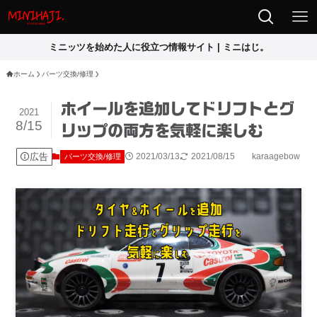
ミニッツを始めた人に役立つ情報サイト | ミニはじ。
ホーム
パーツ交換/修理
ホイールを追加してドリフトとグ
2021
8/15
リップの両方を気軽に楽しむ
広告
2021/03/13
2021/08/15
karaagebow
パーツ交換/修理