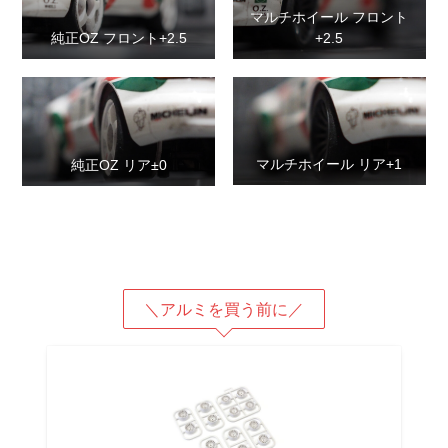
マルチホイール フロント
純正OZ フロント+2.5
+2.5
マルチホイール リア+1
純正OZ リア±0
＼アルミを買う前に／