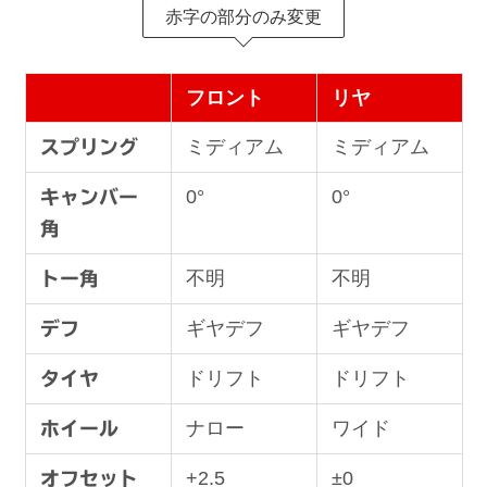
赤字の部分のみ変更
フロント
リヤ
ミディアム
ミディアム
スプリング
0°
0°
キャンバー
角
不明
不明
トー角
ギヤデフ
ギヤデフ
デフ
ドリフト
ドリフト
タイヤ
ナロー
ワイド
ホイール
+2.5
±0
オフセット