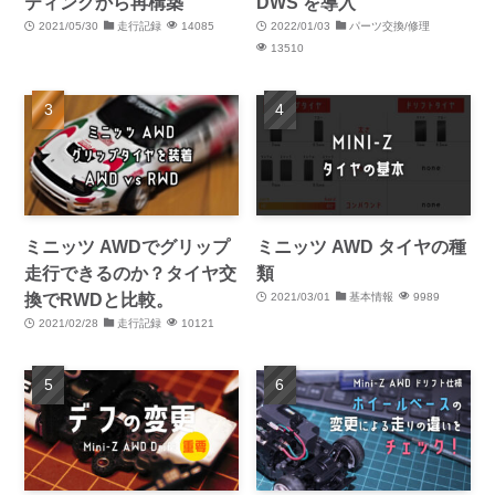
ティングから再構築
DWS を導入
2021/05/30
走行記録
14085
2022/01/03
パーツ交換/修理
13510
ミニッツ AWDでグリップ
ミニッツ AWD タイヤの種
走行できるのか？タイヤ交
類
換でRWDと比較。
2021/03/01
基本情報
9989
2021/02/28
走行記録
10121