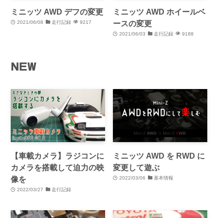
ミニッツ AWD デフの変更
ミニッツ AWD ホイールベ
ースの変更
2021/06/08
走行記録
9217
2021/06/03
走行記録
9188
NEW
【車載カメラ】ラジコンに
ミニッツ AWD を RWD に
カメラを搭載して迫力の映
変更して遊ぶ
像を
2022/03/06
基本情報
2022/03/27
走行記録